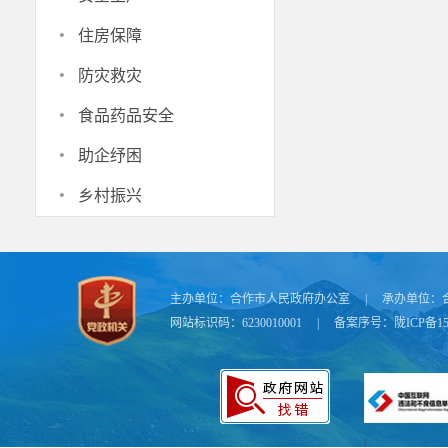
·
住房保障
·
防灾救灾
·
食品药品安全
·
助企纾困
·
乡村振兴
主办单位：
合作市人民政府办公室
|
承办单位：
网站标识码：6230010001
|
备案序号：
陇ICP备15