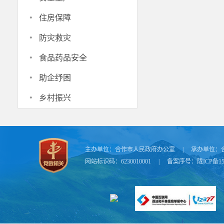
养需求、职前
·
住房保障
展现状及教师
·
育能力培养、
防灾救灾
·
方面提出了意
食品药品安全
拓宽教师专业
·
助企纾困
训、课题研究
·
乡村振兴
市与西北师范
主办单位：
合作市人民政府办公室
|
承办单位：
网站标识码：6230010001
|
备案序号：
陇ICP备15