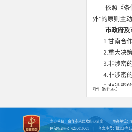
依照《条
外”的原则
主
市
政府及
1.
甘南合
2.重大决
3.非涉密
4.非涉密
5.
非涉密
附件【
附件.doc
】
6.与群众
7.
机构的
公开形式
主办单位：
合作市人民政府办公室
|
承办单位：
网站标识码：6230010001
|
备案序号：
陇ICP备15
布会、广播、