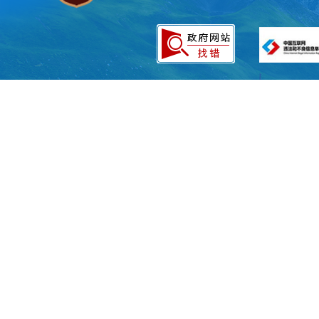
公开方式
动公开的政府
体对相关信息
公开时限
工作日内及时
定。
三、依申
除行政机
机关申请获取
信息公开申请
（一）受