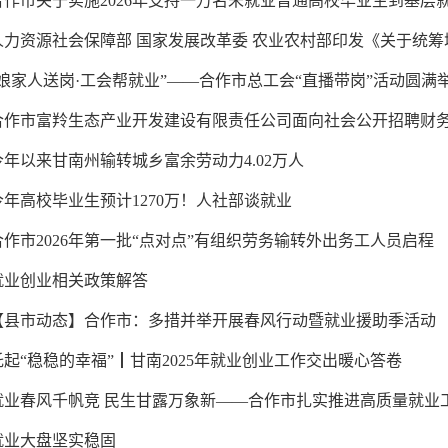
合作市关于实施2026年支持一万名未就业普通高校毕业生到基层就业
人力资源社会保障部 国家发展改革委 农业农村部印发《关于统筹城乡
“娘家人送岗·工会帮就业”——合作市总工会“直播带岗”活动圆满
合作市富羚生态产业开发建设有限责任公司面向社会公开招聘财
今年以来甘南州输转城乡富余劳动力4.02万人
今年高校毕业生预计1270万！人社部谈就业
合作市2026年第一批“点对点”有组织劳务输转外出务工人员启程
就业创业相关政策解答
【县市动态】合作市：多措并举开展春风行动暨就业援助季活动
托起“稳稳的幸福”┃甘南2025年就业创业工作交出暖心答卷
就业春风千帆竞 民生甘露万象新——合作市扎实推进高质量就业
就业大盘坚实稳固