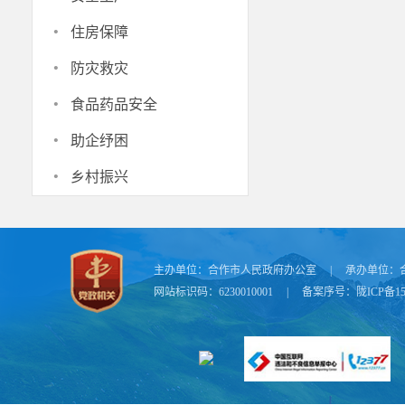
·
住房保障
·
防灾救灾
·
食品药品安全
·
助企纾困
·
乡村振兴
主办单位：
合作市人民政府办公室
|
承办单位：
网站标识码：6230010001
|
备案序号：
陇ICP备15