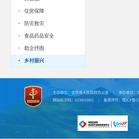
·
住房保障
·
防灾救灾
·
食品药品安全
·
助企纾困
·
乡村振兴
主办单位：
合作市人民政府办公室
|
承办单位：
网站标识码：6230010001
|
备案序号：
陇ICP备15