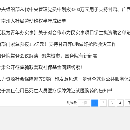
中央组织部从代中央管理党费中划拨3200万元用于支持甘肃、广西2
甘南州人社局劳动维权半年成绩单
【我为青年办实事】关于对合作市为民实事项目学生拟资助名单
两部门紧急预拨1.5亿元！支持甘肃等6地做好抢险救灾工作
国务院常务会议解读 | 聚焦楼市，国务院有新部署
甘肃公开征集骗取套取社保基金问题线索！
人力资源社会保障部等5部门印发意见进一步健全就业公共服务体
关于禁止使用已死亡人员医疗保障凭证就医购药的告知书
共94条
上页
1
2
3
4