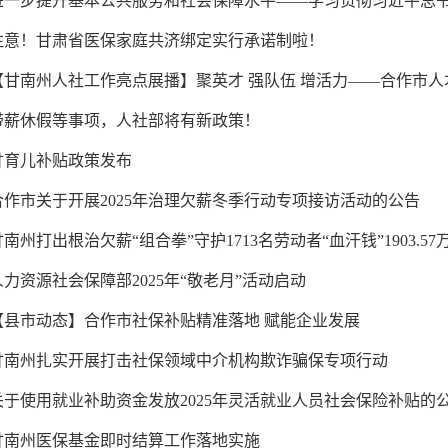
进一步提升基本公共服务和社会保障水平——学习贯彻习近平总书记全
注意！甘肃省医保家庭共济绑定实行承诺制啦！
【甘南州人社工作亮点展播】聚英才 强队伍 增活力——合作市人才人
带薪休假等事项，人社部将有新政策！
甘育儿补贴政策发布
合作市关于开展2025年治理欠薪冬季行动专项接访活动的公告
甘南州打出根治欠薪“组合拳”守护1713名劳动者“血汗钱”1903.57
人力资源社会保障部2025年“敬老月”活动启动
【县市动态】合作市社保补贴精准落地 赋能企业发展
甘南州扎实开展打击社保领域中介机构欺诈骗保专项行动
关于使用就业补助资金发放2025年灵活就业人员社会保险补贴的
甘南州医保基金即时结算工作落地实施