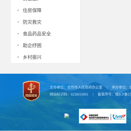
·
住房保障
·
防灾救灾
·
食品药品安全
·
助企纾困
·
乡村振兴
主办单位：
合作市人民政府办公室
|
承办单位：
网站标识码：6230010001
|
备案序号：
陇ICP备15