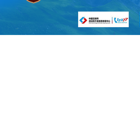
8.
合作市发
工作、机构职
公开形式
布会、广播、
（二）
市
1.地方性
2.本行
名；（
公开责
3.国民经
部门
:
市发展改
4.国民经