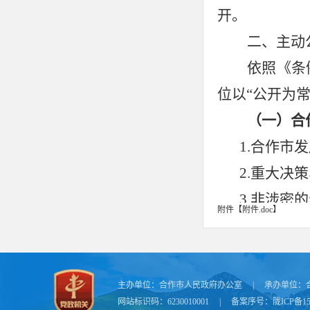
开。
二、主动
依照《条
位
以
“公开为
（一）
合
1.
合作市发
2.重大决
3.非涉密的
附件【
附件.doc
】
4.非涉密的
5.
合作市发
6.非涉密的
主办单位：
合作市人民政府办公室
|
承办单位：
7.与群众
网站标识码：6230010001
|
备案序号：
陇ICP备15