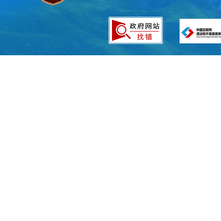
果；（
公开责
6.实施
定社会影响的
位）
7.财政预
8.行政事
费的部门和单
9.政府集
10.重大
11.扶
施情况；（
公
医保局、市人
12.突
应急局、市发
管局、市水务
13.环