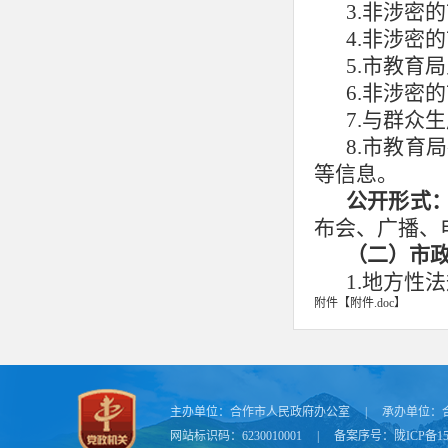
3.非涉密的
4.非涉密的
5.
市教育局
6.非涉密的
7.与群众
8.
市教育局
等信息。
公开形式
布会、广播、
（二）
市
1.地方性
附件【
附件.doc
】
2.本行
名；（
公开责
3.国民经
部门
:
市发展改
主办单位：
合作市人民政府办公室
4.国民经
|
承办单位：
网站标识码：6230010001
|
备案序号：
陇ICP备15
5.办理