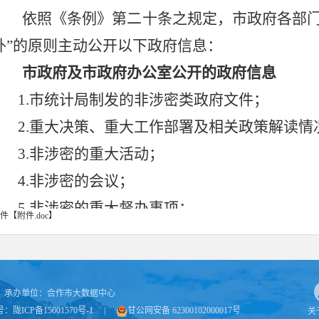
依照《条例》第二十条之规定，市政府各部
外”的原则
主动公开以下政府信息：
市
政府及
市
政府办公室公开的政府信息
1.
市统计局
制发的非涉密类政府文件；
2.重大决策、重大工作部署及相关政策解读情
3.非涉密的
重大活动；
4.非涉密的
会议；
5.
非涉密的
重大督办事项；
件【
附件.doc
】
6.与群众生产生活密切相关的重点领域信息；
7.
机构领导人员简历、职务、分管工作、机构
公开形式：
通过
“
合作市人民政府
”门户网站、
承办单位：
合作市大数据中心
号：
陇ICP备15001570号-1
|
甘公网安备 62300102000017号
关
布会、广播、电视、报刊等形式公开政府信息。