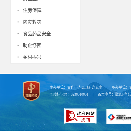
·
住房保障
·
防灾救灾
·
食品药品安全
·
助企纾困
·
乡村振兴
主办单位：
合作市人民政府办公室
|
承办单位：
网站标识码：6230010001
|
备案序号：
陇ICP备15