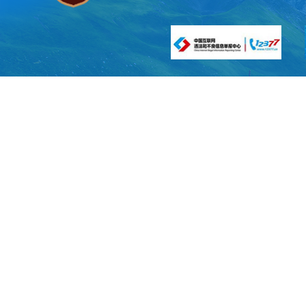
(二)受
1.提
《申请表》
咨询相关申
(1)
府信息，并
(2)信
受理机构提出
申请”字样。
请人可以通过
2.审查
查。对有效的
不明确的或者
予以登记办理