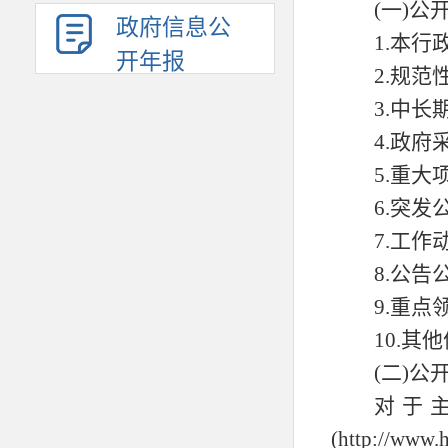
(一)公
政府信息公
1.本
开年报
2.规
3.中
4.政
5
.重大
6
.突发
7
.工作
8
.公告
9
.重点
1
0
.其
(二)公
对于
(http://www.