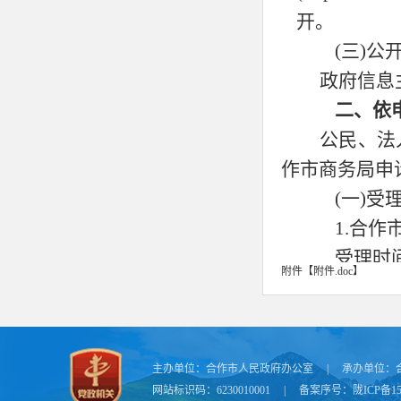
开。
(三)公
政府信息
二、依
公民、法
作
市商务局申
(一)受
1.
合作
受理时
附件【
附件.doc
】
通信地址
邮政编
联系电
主办单位：
合作市人民政府办公室
|
承办单位：
传真：
0
网站标识码：6230010001
|
备案序号：
陇ICP备15