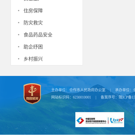
·
住房保障
·
防灾救灾
·
食品药品安全
·
助企纾困
·
乡村振兴
主办单位：
合作市人民政府办公室
|
承办单位：
网站标识码：6230010001
|
备案序号：
陇ICP备15