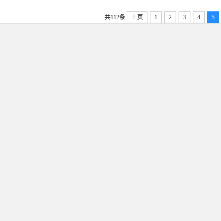
共112条
上页
1
2
3
4
5