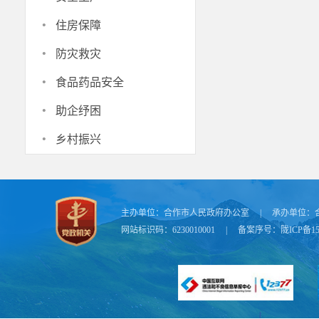
·
住房保障
·
防灾救灾
·
食品药品安全
·
助企纾困
·
乡村振兴
主办单位：
合作市人民政府办公室
|
承办单位：
网站标识码：6230010001
|
备案序号：
陇ICP备15