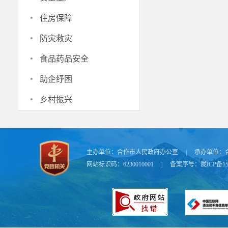
·
住房保障
·
防灾救灾
·
食品药品安全
·
助企纾困
·
乡村振兴
主办单位：
合作市人民政府办公室
|
承办单位：
网站标识码：6230010001
|
备案序号：
陇ICP备15