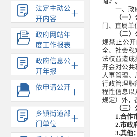
南》。
法定主动公
一、政
（一）
开内容
门、直属单
（二）
政府网站年
规禁止公开
度工作报表
全、社会稳
法权益造成
政府信息公
开会对公共
开年报
人事管理、
行政管理职
依申请公开
程性信息以
规定）外，
（三）
乡镇街道部
1.合
门单位
2.市
3
.其他