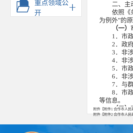
重点领域公
二、主
依照《
开
为例外”的
（一）
1．市
2．政
3．非
4．非
5．
市
6．非
7．与
8．
市
等信息。
（二）
附件【
附件1 合作市人民
附件【
附件2 合作市人民
1．地
局）
2．本