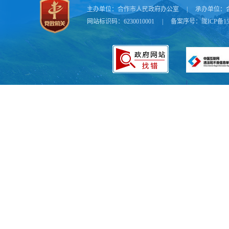
主办单位：
合作市人民政府办公室
|
承办单位：
责人姓名；
网站标识码：6230010001
|
备案序号：
陇ICP备15
3．国
开责任部门
4．国
5．办
理结果；（
6．实
具有一定社
门、单位）
7．财
8．行
事业性收费
9．政
财政局）
10．
11．