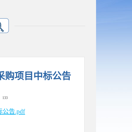
备采购项目中标公告
：
133
告.pdf