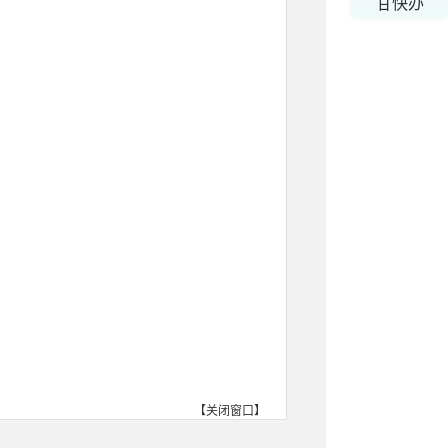
甘快办
【
关闭窗口
】