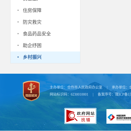
·
住房保障
·
防灾救灾
·
食品药品安全
·
助企纾困
·
乡村振兴
主办单位：
合作市人民政府办公室
|
承办单位：
网站标识码：6230010001
|
备案序号：
陇ICP备15