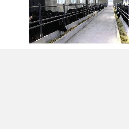
加华东珠强调，
一要提高管理水平。
要
度，加强管理、规范运作，诚信经营，不断提
和交易质量、满意度；要切实做好活禽交易市
发生重大动物疫情。
二要加强服务监管。
佐盖
监督指导，积极为交易市场提供优质服务，为
的交易环境，努力把交易市场建成带动能力强
市场，为全市畜牧产业快速发展和经济社会高
要发挥平台作用。
当前正值牛羊肥壮、牲畜出