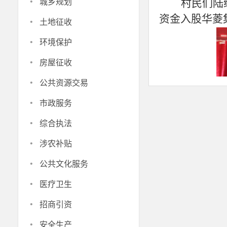
·
村民们陆
城乡规划
·
资金入股华菱
土地征收
·
环境保护
·
房屋征收
·
公共资源交易
·
市政服务
·
综合执法
·
涉农补贴
·
公共文化服务
·
医疗卫生
·
此次分红为
招商引资
行政村村集体分红
·
安全生产