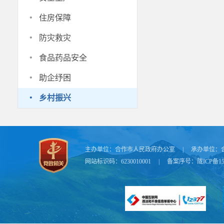
·
住房保障
·
防灾救灾
·
食品药品安全
·
助企纾困
·
乡村振兴
主办单位：
合作市人民政府办公室
|
承办单位：
网站标识码：6230010001
|
备案序号：
陇ICP备15
“在巩固
菱公司带动村
民群众户均分
众，感谢政府