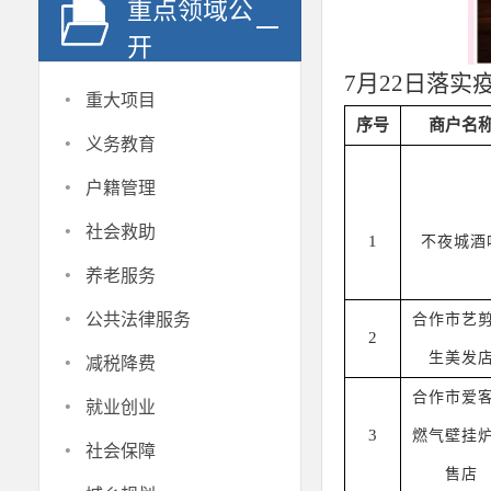
重点领域公
开
7月
22
日落实
·
重大项目
序号
商户名
·
义务教育
·
户籍管理
·
社会救助
1
不夜城酒
·
养老服务
·
公共法律服务
合作市艺
2
·
生美发
减税降费
·
合作市爱
就业创业
3
燃气壁挂
·
社会保障
售店