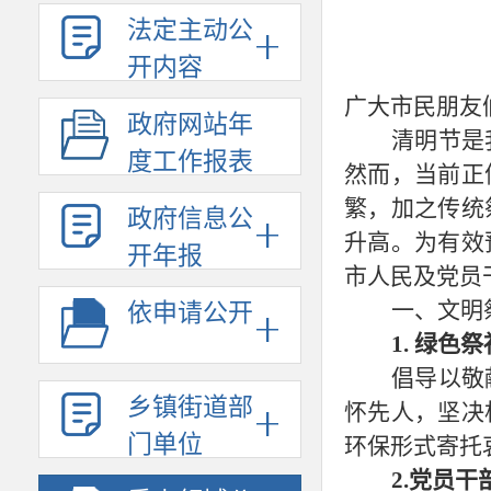
法定主动公
开内容
广大市民朋友
政府网站年
清明节是
度工作报表
然而，当前正
繁，加之传统
政府信息公
升高。为有效
开年报
市人民及党员
一、
文明
依申请公开
1. 绿色
倡导以敬
乡镇街道部
怀先人，坚决
门单位
环保形式寄托
2.
党员干