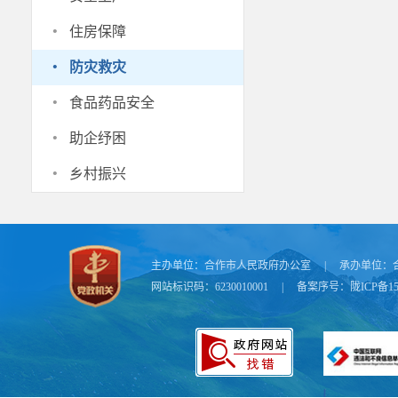
建
“马背防火
·
住房保障
题教育，通过
·
防灾救灾
五、违法
·
1.严惩违
食品药品安全
·
凡违反《
助企纾困
罚；构成犯罪
·
乡村振兴
2.
强化应
各乡镇、
民开展灭火演
科学避险，严
主办单位：
合作市人民政府办公室
|
承办单位：
网站标识码：6230010001
|
备案序号：
陇ICP备15
守护合作
位、乡镇、街
风，争做安全
让我们以