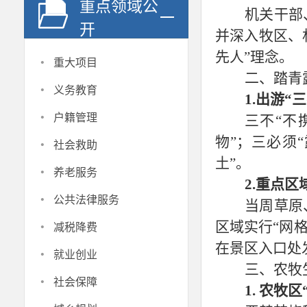
重点领域公
机关干部
开
并深入牧区、
先人”理念。
·
重大项目
二、踏青
·
义务教育
1.出游“
·
户籍管理
三不
“不
·
物”；三必须
社会救助
土”。
·
养老服务
2.
重点区
·
公共法律服务
当周草原
·
区域实行
“网
减税降费
在景区入口处
·
就业创业
三、农牧
·
社会保障
1. 农牧