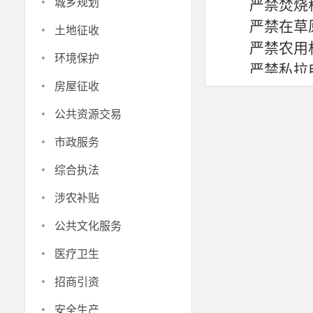
·
城乡规划
严禁焚烧
·
严禁在草
土地征收
严禁农用
·
环境保护
严禁私拉
·
房屋征收
严禁破坏
·
2.
科学规
公共资源交易
确需生产
·
市政服务
的空旷区域，
·
综合执法
四、全民
·
1.人人都
涉农补贴
·
发现他人
公共文化服务
强对儿童、老
·
医疗卫生
实时查看火险
·
招商引资
2.
党员群
·
党员干部
安全生产