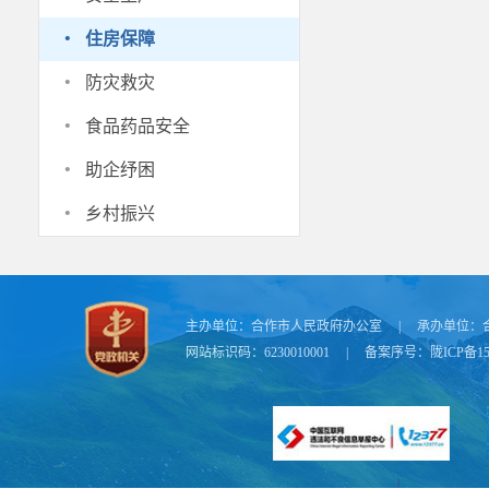
过户交易信息
·
住房保障
（四）来
·
防灾救灾
1.具有
·
2.与用
食品药品安全
·
的其中一项即
助企纾困
3.家庭成
·
乡村振兴
4.申请
5.申请
6.申请
过户交易信息
主办单位：
合作市人民政府办公室
|
承办单位：
网站标识码：6230010001
|
备案序号：
陇ICP备15
三、认定
（一）城
1.由户
入、住房等情