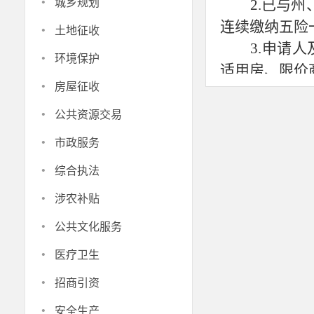
·
城乡规划
2.已与
·
连续缴纳五险
土地征收
3.申请
·
环境保护
适用房、限价
·
房屋征收
4.申请
·
在1年以上。
公共资源交易
（三）新
·
市政服务
1.具有
·
综合执法
2.在我
·
位、辅警），
涉农补贴
·
作年限1年（
公共文化服务
险一金的其中
·
医疗卫生
3.申请
·
招商引资
适用房、限价
·
4.申请
安全生产