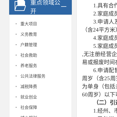
重点领域公
1.具有合
开
2.家庭成
3.申请
·
重大项目
（含24平方米
·
义务教育
4.家庭
·
户籍管理
5.家庭
·
,无注册经营
社会救助
易或报废时间
·
养老服务
6.申请
·
公共法律服务
周岁（含25
·
为单身（包括
减税降费
60周岁）以
·
就业创业
（二）引
·
社会保障
1.经州