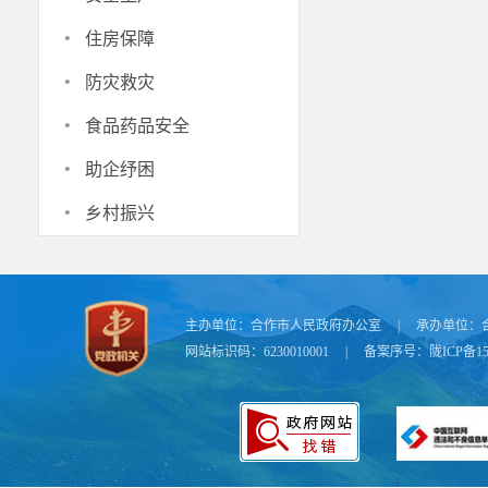
·
住房保障
·
防灾救灾
·
食品药品安全
·
助企纾困
·
乡村振兴
主办单位：
合作市人民政府办公室
|
承办单位：
网站标识码：6230010001
|
备案序号：
陇ICP备15