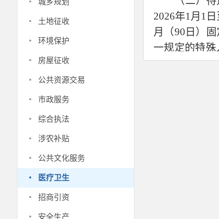
·
（二）待
城乡规划
2026年1月
·
土地征收
月（90日）
·
环境保护
一规定的特殊
·
房屋征收
保待遇。
·
四、参保
公共资源交易
（一）参
·
市政服务
证、户口本或
·
综合执法
保登记。新生
·
涉农补贴
（二）缴
·
缴费：
公共文化服务
1.线上
·
医疗卫生
居民医疗保险
·
招商引资
费；
·
安全生产