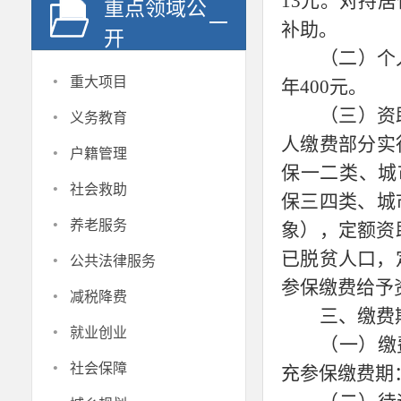
13元。对持
重点领域公
补助。
开
（二）个
·
重大项目
年400元。
·
（三）资
义务教育
人缴费部分实
·
户籍管理
保一二类、城
·
社会救助
保三四类、城
·
养老服务
象），定额资
·
已脱贫人口，
公共法律服务
参保缴费给予
·
减税降费
三、缴费
·
就业创业
（一）缴
·
社会保障
充参保缴费期：