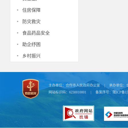
2.线下
·
或指定银行网
住房保障
五、激励
·
防灾救灾
（一）参
·
食品药品安全
的，之后每连
·
助企纾困
保的，连续参
·
零报销且次年
乡村振兴
病报销并使用
上述两项
（二）断
主办单位：
合作市人民政府办公室
|
承办单位：
险最高支付限
网站标识码：6230010001
|
备案序号：
陇ICP备15
每多断保1年
用修复变动等
及以上的，修