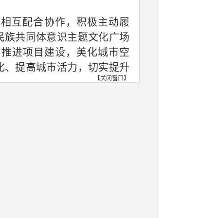
，相互配合协作，积极主动履
民族共同体意识主题文化广场
，推进项目建设，美化城市空
化、提高城市活力，切实提升
【
关闭窗口
】
排工期，扎实推进项目建设工
实到位。要进一步压实责任，
目建设中遇到的难点问题，加
、功能定位等，高起点、高标
中华民族共同体意识主题文化