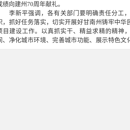
成绩向建州
70周年献礼。
李新平强调，各有关部门要明确责任分工
职，抓好任务落实，切实开展好甘南州铸牢中华
项目建设工作。以真抓实干、精益求精的精神
间、净化城市环境、完善城市功能、展示特色文
广大群众的幸福感、满意度。
措白要求，要统一思想，紧盯时间节点，倒
作，将市委、市政府关于项目建设的重大决策落
各部门拿出行之有效的办法和措施，着力破解项
快推进、集中攻坚。要围绕城市发展、基础设施
准、高质量做好项目建设工作，确保甘南州铸牢
广场项目如期开工建设。