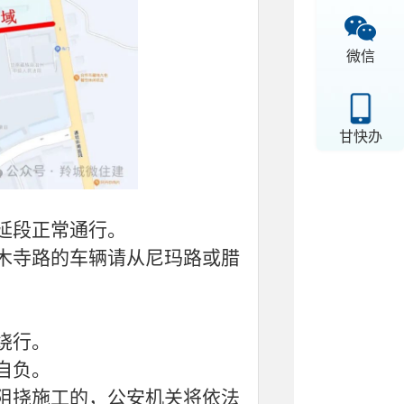
微信
甘快办
延段正常通行。
木寺路的车辆请从尼玛路或腊
绕行。
自负。
阻挠施工的，公安机关将依法