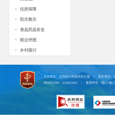
·
住房保障
·
防灾救灾
·
食品药品安全
·
助企纾困
·
乡村振兴
主办单位：
合作市人民政府办公室
|
承办单位：
S38王夏
网站标识码：6230010001
|
备案序号：
陇ICP备15
施工路段
交通管制
施工作业