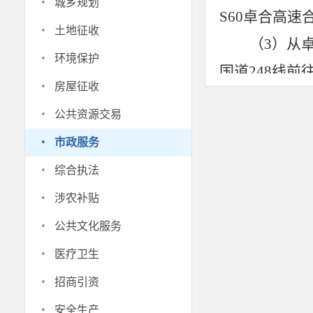
·
城乡规划
S60卓合高
·
土地征收
（
3）从
·
环境保护
国道248线
·
房屋征收
作东至合作市
·
公共资源交易
（
4）从
·
市政服务
合作东高速出
·
综合执法
（
5）从
·
涉农补贴
行方式至S6
·
公共文化服务
（
6）从
·
医疗卫生
高速至合作东
·
招商引资
三、为确
·
安全生产