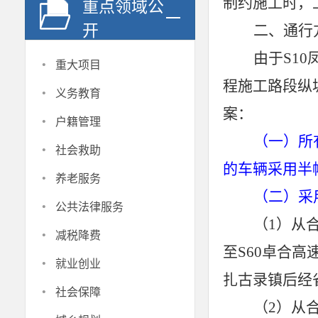
制约施工时，
重点领域公
开
二、通行
由于
S1
·
重大项目
程施工路段纵
·
义务教育
案：
·
户籍管理
（一）所
·
社会救助
的车辆采用半
·
养老服务
（二）采
·
公共法律服务
（
1）从
·
减税降费
至S60卓合
·
就业创业
扎古录镇后经省
·
社会保障
（
2）从