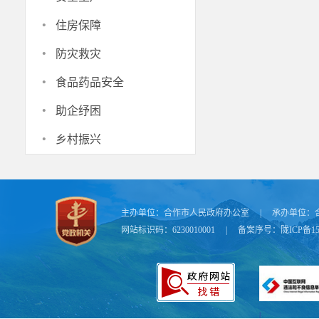
行，自觉服从
·
住房保障
遵守交通安全
·
防灾救灾
四、施工
·
食品药品安全
遵守交通规则
·
助企纾困
特此公告
·
乡村振兴
主办单位：
合作市人民政府办公室
|
承办单位：
网站标识码：6230010001
|
备案序号：
陇ICP备15