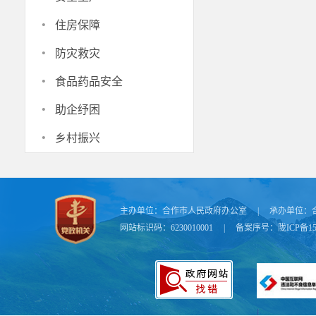
市的 “地下
·
住房保障
道，扩大了狭
·
防灾救灾
提升管网 6
·
2620 万元
食品药品安全
·
综合楼、念钦
助企纾困
修建排水泵站
·
乡村振兴
主办单位：
合作市人民政府办公室
|
承办单位：
网站标识码：6230010001
|
备案序号：
陇ICP备15