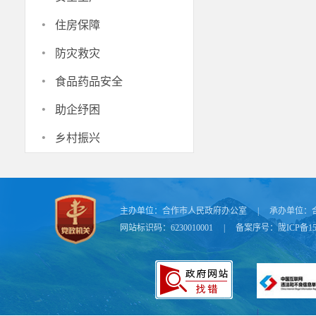
·
住房保障
·
防灾救灾
·
食品药品安全
·
助企纾困
·
乡村振兴
主办单位：
合作市人民政府办公室
|
承办单位：
网站标识码：6230010001
|
备案序号：
陇ICP备15