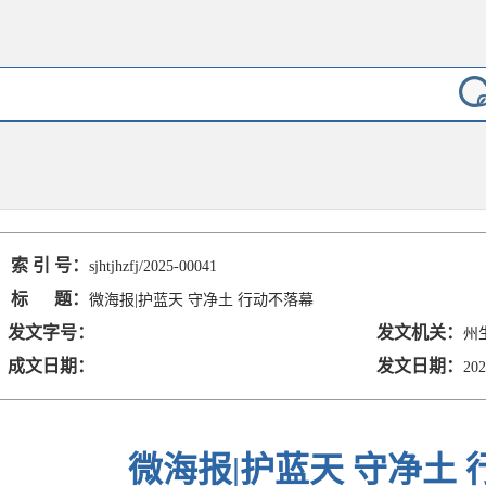
索 引 号：
sjhtjhzfj/2025-00041
标 题：
微海报|护蓝天 守净土 行动不落幕
发文字号：
发文机关：
州
成文日期：
发文日期：
202
微海报|护蓝天 守净土