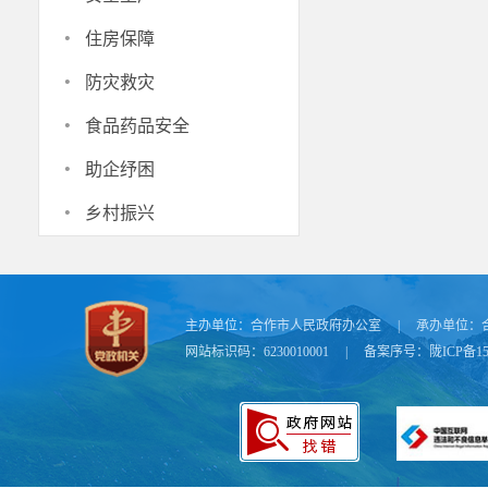
·
住房保障
·
防灾救灾
·
食品药品安全
·
助企纾困
·
乡村振兴
主办单位：
合作市人民政府办公室
|
承办单位：
网站标识码：6230010001
|
备案序号：
陇ICP备15