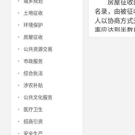
·
城乡规划
房屋征收
·
名录，由被征
土地征收
人以协商方式
·
环境保护
率应达到半数
·
房屋征收
日起
5日内无
·
督下进行。
公共资源交易
第八条
同
·
市政服务
机构承担。房
·
综合执法
担。
·
两家以上
涉农补贴
·
商确定一家房
公共文化服务
格评估机构就
·
医疗卫生
方式等进行沟
·
招商引资
第九条房
·
评估工作，任
安全生产