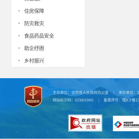
第十条市
·
住房保障
《国有土地上
·
防灾救灾
域内专业技术
·
域聘请专家。
食品药品安全
·
第十一条
助企纾困
以按照住房和
·
乡村振兴
机构申请复核
估专家委员会
第十二条
第三章停
主办单位：
合作市人民政府办公室
|
承办单位：
网站标识码：6230010001
|
备案序号：
陇ICP备15
第十三条
失的被征收人
第十四条
(一)被