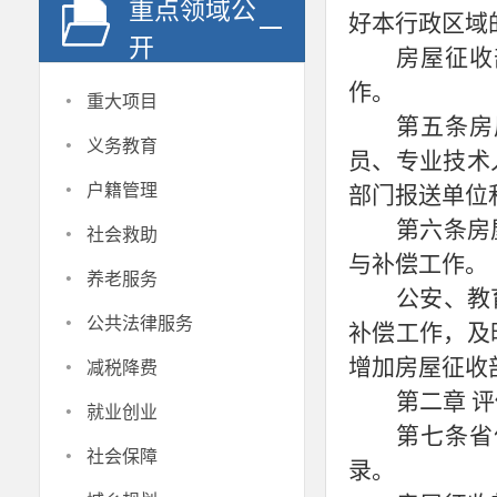
重点领域公
好本行政区域
开
房屋征收
作。
·
重大项目
第五条房
·
义务教育
员、专业技术
·
户籍管理
部门报送单位
·
第六条房
社会救助
与补偿工作。
·
养老服务
公安、教
·
公共法律服务
补偿工作，及
·
增加房屋征收
减税降费
第二章
评
·
就业创业
第七条省
·
社会保障
录。