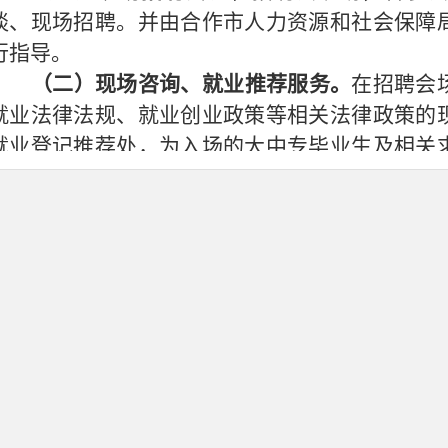
谈、现场招聘。并由合作市人力资源和社会保障
行指导。
（二）现场咨询、就业推荐服务。
在招聘会
就业法律法规、就业创业政策等相关法律政策的
就业登记推荐处，为入场的大中专毕业生及相关
推荐就业。
六、参与方式
（一）
拟参加招聘会的合作市内民营企业
料：
（
1）
单位介绍信；
（
2）
公司接洽人员身份证复印件（加盖印章
（
3）
营业执照或机构代码证复印件（加盖印
（
4）
法定代表人居民身份证原件及复印件（
（
5）
招聘简章（加盖印章，并提供电子版）