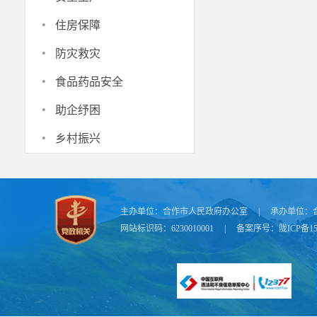
市人社局
·
住房保障
生依法订立劳
·
理台账（包括
防灾救灾
息、工资报酬
·
食品药品安全
上岗工作。
·
助企纾困
六、资金
·
9月1日
乡村振兴
时办理社保卡
息系统。用人
贴须提交：招
主办单位：
合作市人民政府办公室
|
承办单位：
市财政局按照
网站标识码：6230010001
|
备案序号：
陇ICP备15
准，按月发放
七、项目
市人社局
同的，用人单