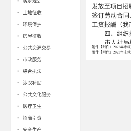
·
城乡规划
发放至项目招
·
土地征收
签订劳动合同
·
工资报酬（我市
环境保护
四、组织
·
房屋征收
市人社局
·
附件【
附件1+2022年未
公共资源交易
业毕业生实名
附件【
附件2+2023年未
·
市政服务
下达招聘指标
·
聘岗位，符合
综合执法
时须向合作市
·
涉农补贴
件及复印件、
·
公共文化服务
位名称、招聘
·
生进基层就业
医疗卫生
毕业生到基层就
·
招商引资
五、安排
·
安全生产