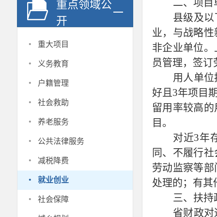
二、项目
重点领域公
县级及以
开
业，与战略性
·
重大项目
非企业单位。
·
员管理，签订
义务教育
用人单位
·
户籍管理
好且3年项目
·
社会救助
留用率较高的
·
目。
养老服务
·
对近3年
公共法律服务
同、不履行社
·
减税降费
劳动监察等部
·
就业创业
处理的；有其
·
三、扶持
社会保障
省财政对