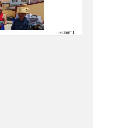
【
关闭窗口
】
现场解答群众咨询
10
余次，加
解，提高了群众用合法途径进
访工作条例》宣传力度，畅通
任制”，用实际行动切实解决群
访工作的满意度。