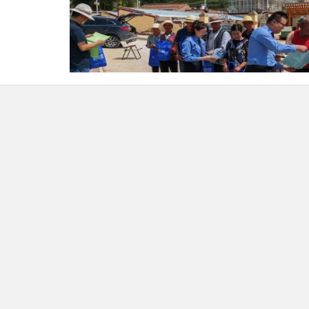
此次宣传活动共计发放宣传资料
200
余份，
强了群众对新时代信访工作相关政策和规定的了
行信访维权的意识。
下一步，合作市人民检察院将持续加强《信
2309
检察服务中心信访渠道，积极落实“首办责
众“急难愁盼”问题，不断提高广大人民群众对信