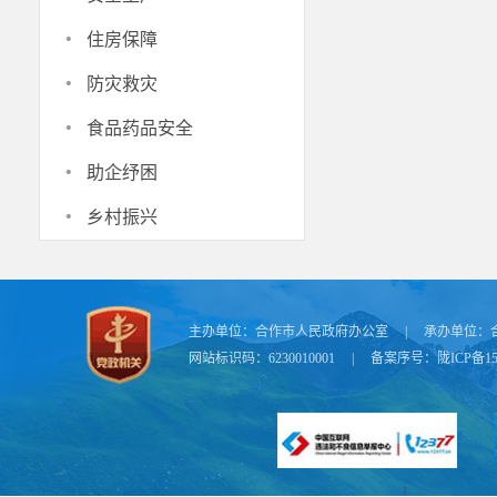
·
住房保障
社保经办
·
防灾救灾
享，不需要本
·
2人脸识别
食品药品安全
·
助企纾困
·
乡村振兴
主办单位：
合作市人民政府办公室
|
承办单位：
网站标识码：6230010001
|
备案序号：
陇ICP备15