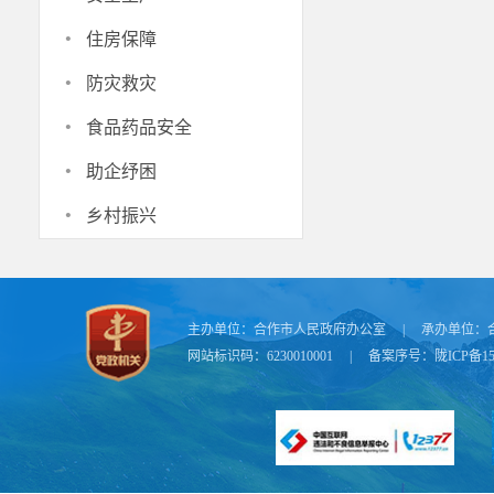
“初中毕
·
来到他所联系
住房保障
·
状况和今后学
防灾救灾
极乐观向上，
·
食品药品安全
其力“点亮”
·
助企纾困
义务教育法、
·
任，保障所有
乡村振兴
护，确保成长
主办单位：
合作市人民政府办公室
|
承办单位：
网站标识码：6230010001
|
备案序号：
陇ICP备15