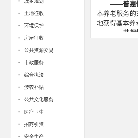
·
城乡规划
——普惠
·
本养老服务的
土地征收
地获得基本养
·
环境保护
——共担
·
房屋征收
过提供基本养
·
公共资源交易
庭分担供养、
·
——系统
市政服务
优待等制度资
·
综合执法
服务体系发展
·
涉农补贴
二、重点
·
（一）制
公共文化服务
基本养老服务
·
医疗卫生
目、内容等，
·
招商引资
同相关部门适
·
安全生产
应当对照《国