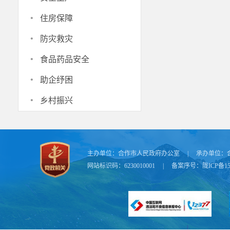
·
方案及清单，
住房保障
养老服务清单
·
防灾救灾
老服务清单》
·
食品药品安全
务清单不断完
·
务保障、服务
助企纾困
（二）建
·
乡村振兴
度，开展老年
全国范围互认
数据共享，建
主办单位：
合作市人民政府办公室
|
承办单位：
半径挂钩的制
网站标识码：6230010001
|
备案序号：
陇ICP备15
人身份识别、
强残疾老年人
特殊家庭等老
与探访关爱服