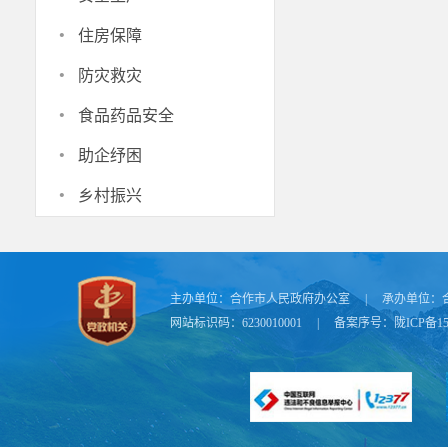
·
住房保障
·
防灾救灾
·
食品药品安全
·
助企纾困
·
乡村振兴
主办单位：
合作市人民政府办公室
|
承办单位：
网站标识码：6230010001
|
备案序号：
陇ICP备15