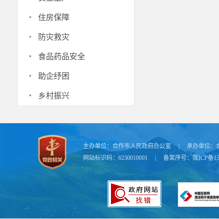
·
住房保障
·
防灾救灾
·
食品药品安全
·
助企纾困
·
乡村振兴
主办单位：
合作市人民政府办公室
|
承办单位：
网站标识码：6230010001
|
备案序号：
陇ICP备15