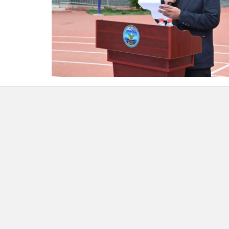
佐盖曼玛镇中心小学校长
佐盖曼玛镇中心小学校长卓玛加发表致辞，
慷慨解囊和无私奉献表达诚挚谢意。他表示：
“此
场艺术盛宴，更是打开学生视野的一扇窗。期待
发创新思维，在学习中汲取力量，成长为兼具民
材。”