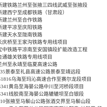
新建铁路兰州至张掖三四线武威至张掖段
新建西宁至成都铁路（甘肃段）
新建兰州至合作铁路
新建平凉至庆阳铁路
新建天水至陇南铁路
长庆桥至王家沟铁路专用线项目
宝中铁路平凉南至安国镇段扩能改造工程
金通雄关铁路专用线项目
兰州至永靖至临夏高速公路
S35景泰至礼县高速公路景泰至靖远段
G1816乌海至玛沁高速合作至赛尔龙段项目
G341黄岛至海晏公路中川至河桥段项目
G341线胶南至海晏公路辘辘坝至白银段
S10张掖至马鬃山公路张酒交界至马鬃山段