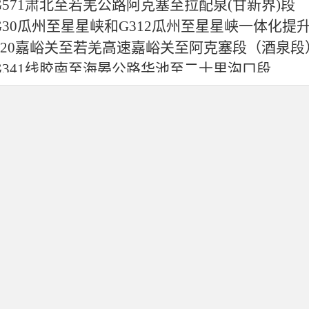
G571肃北至若羌公路阿克塞至拉配泉(甘新界)段
G30瓜州至星星峡和G312瓜州至星星峡一体化提
S20嘉峪关至若羌高速嘉峪关至阿克塞段（酒泉段
G341线胶南至海晏公路华池至二十里沟口段
S10张掖至马鬃山高速公路张掖段
G30连云港至霍尔果斯高速景家口至清水驿段扩
G1816乌海至玛沁国家高速公路兰州过境段项目
G6北京-拉萨高速尹家庄至河口段扩容改造项目
S35景泰至礼县高速公路定西段项目
G1816乌海至玛沁国家高速兰州新区至兰州（中
G247线通渭至秦安段
永靖至井坪高速公路建设项目
合水（太白）至华池一级公路
S01兰州经济圈环线河桥至海石湾段项目
S28灵台至华亭高速公路二期工程