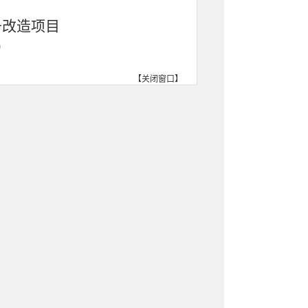
升改造项目
）
【
关闭窗口
】
容改造项目
（兰州九州北至兰州南）
通道）项目