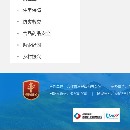
·
住房保障
·
防灾救灾
·
食品药品安全
·
助企纾困
·
乡村振兴
主办单位：
合作市人民政府办公室
|
承办单位：
网站标识码：6230010001
|
备案序号：
陇ICP备15