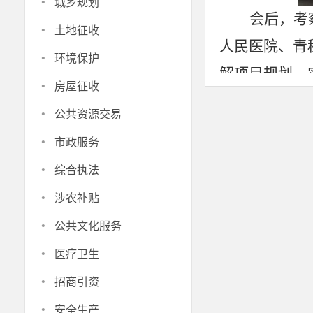
·
城乡规划
会后，考
·
土地征收
人民医院、青
·
环境保护
解项目规划、
·
房屋征收
针对性建议，
·
公共资源交易
用安全规范高
·
市政服务
此次现场
·
综合执法
地见效奠定坚
·
涉农补贴
·
公共文化服务
·
医疗卫生
·
招商引资
·
安全生产