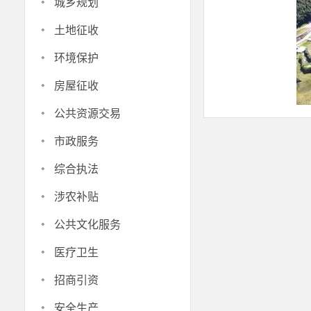
·
城乡规划
·
土地征收
·
环境保护
·
房屋征收
·
公共资源交易
·
市政服务
·
综合执法
路通业兴
·
涉农补贴
近年来，
·
公共文化服务
道公路通车后
·
升。据统计，
医疗卫生
·
乐、民宿等新
招商引资
“生态景观廊
·
安全生产