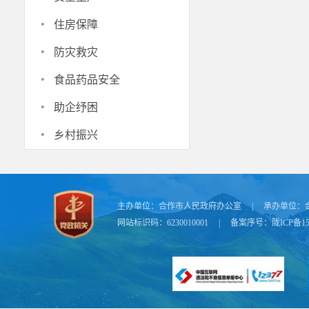
手货，日子越
·
住房保障
镇与市区的联
·
产业发展带来
防灾救灾
·
食品药品安全
·
助企纾困
·
乡村振兴
主办单位：
合作市人民政府办公室
|
承办单位：
网站标识码：6230010001
|
备案序号：
陇ICP备15
织密路网
随着卓合