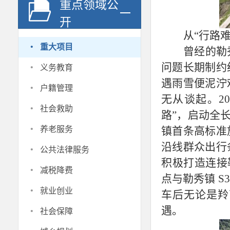
重点领域公
开
从
“行路难
·
重大项目
曾经的勒
·
问题长期制约
义务教育
遇雨雪便泥泞
·
户籍管理
无从谈起。
2
·
社会救助
路”，启动全长 
·
镇首条高标准
养老服务
·
沿线群众出行
公共法律服务
积极打造连接
·
减税降费
点与勒秀镇 S
·
就业创业
车后无论是羚
·
遇。
社会保障