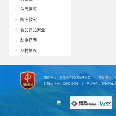
随后，王
·
水、通电和平
住房保障
·
标准高起点做
防灾救灾
态文化旅游区
·
食品药品安全
为契机，积极
·
助企纾困
居，实现安居
·
虎元强、
乡村振兴
主办单位：
合作市人民政府办公室
|
承办单位：
网站标识码：6230010001
|
备案序号：
陇ICP备15