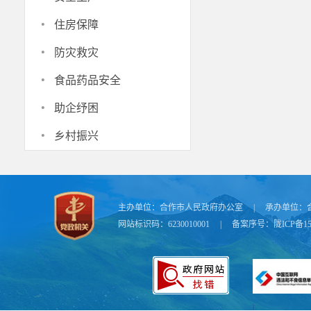
·
住房保障
·
防灾救灾
·
关于公示
食品药品安全
·
助企纾困
·
乡村振兴
依据《中
家有关规定，
用地预审与选
主办单位：
合作市人民政府办公室
|
承办单位：
该项目建
网站标识码：6230010001
|
备案序号：
陇ICP备15
233号甘肃民
公示时间
间，如有意见
联系电话