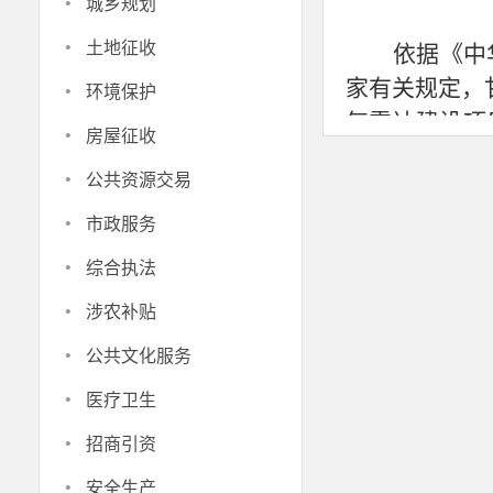
·
城乡规划
·
土地征收
依据《中
·
家有关规定，
环境保护
气雷达建设项
·
房屋征收
社会监督。
·
公共资源交易
该项目建
·
地面积
0.120
市政服务
公示时间
·
综合执法
间，如有意见
·
涉农补贴
联系电话
·
公共文化服务
联系地址
·
邮编：
73
医疗卫生
·
招商引资
·
安全生产